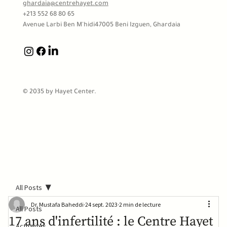
ghardaia@centrehayet.com
+213 552 68 80 65
Avenue Larbi Ben M'hidi
47005 Beni Izguen, Ghardaia
© 2035 by Hayet Center.
All Posts
Dr. Mustafa Baheddi
24 sept. 2023
2 min de lecture
All Posts
17 ans d'infertilité : le Centre Hayet
Actualités